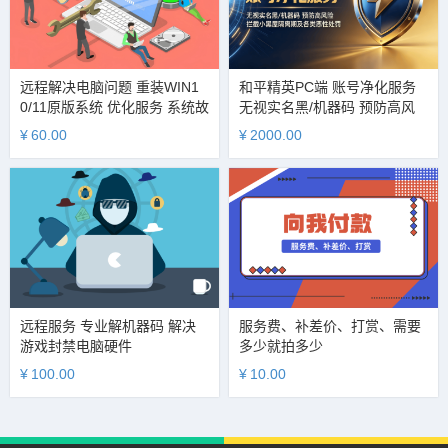
远程解决电脑问题 重装WIN1
和平精英PC端 账号净化服务
0/11原版系统 优化服务 系统故
无视实名黑/机器码 预防高风
障排查 硬件检测
险 拦截小黑屋隔离期及各类恶
¥
60.00
¥
2000.00
性处罚
远程服务 专业解机器码 解决
服务费、补差价、打赏、需要
游戏封禁电脑硬件
多少就拍多少
¥
100.00
¥
10.00