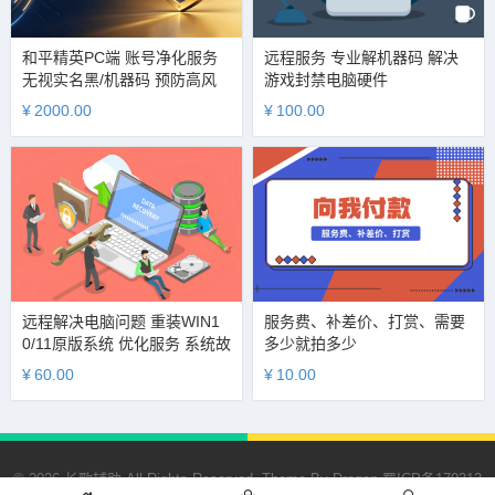
和平精英PC端 账号净化服务
远程服务 专业解机器码 解决
无视实名黑/机器码 预防高风
游戏封禁电脑硬件
险 拦截小黑屋隔离期及各类恶
¥
2000.00
¥
100.00
性处罚
远程解决电脑问题 重装WIN1
服务费、补差价、打赏、需要
0/11原版系统 优化服务 系统故
多少就拍多少
障排查 硬件检测
¥
60.00
¥
10.00
© 2026 长歌辅助 All Rights Reserved. Theme By
Dragon
蜀ICP备170313