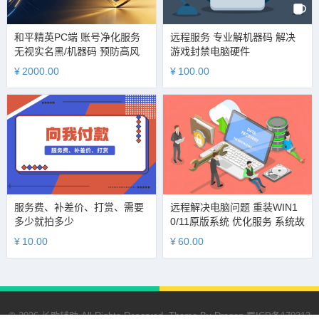
和平精英PC端 账号净化服务
远程服务 专业解机器码 解决
无视实名黑/机器码 预防高风
游戏封禁电脑硬件
险 拦截小黑屋隔离期及各类恶
¥
2000.00
¥
100.00
性处罚
服务费、补差价、打赏、需要
远程解决电脑问题 重装WIN1
多少就拍多少
0/11原版系统 优化服务 系统故
障排查 硬件检测
¥
10.00
¥
60.00
© 2026 长歌辅助 All Rights Reserved. Theme By
Dragon
蜀ICP备170313