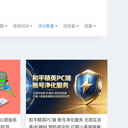
日期
修改时间
评论数量
浏览量
销量
11原版系
和平精英PC端 账号净化服务 无视实名
件检测
黑/机器码 预防高风险 拦截小黑屋隔离