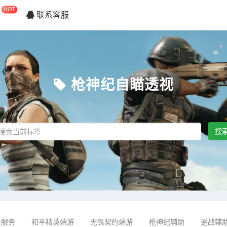
HOT
店
联系客服
枪神纪自瞄透视
搜
云服务
和平精英端游
无畏契约端游
枪神纪辅助
逆战辅