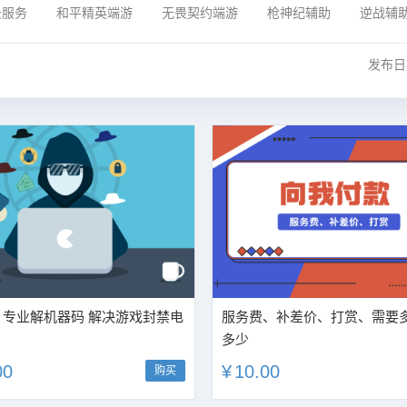
云服务
和平精英端游
无畏契约端游
枪神纪辅助
逆战辅
发布
 专业解机器码 解决游戏封禁电
服务费、补差价、打赏、需要
多少
00
¥
10.00
购买