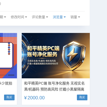
助
日期
修改时间
评论数量
浏览量
销量
多少就拍
和平精英PC端 账号净化服务 无视实名
黑/机器码 预防高风险 拦截小黑屋隔离
期及各类恶性处罚
¥
2000.00
购买
购买